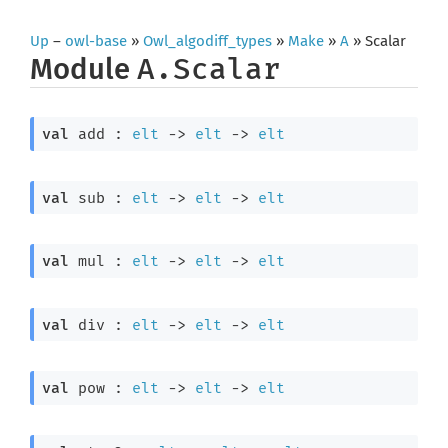
Up
–
owl-base
»
Owl_algodiff_types
»
Make
»
A
» Scalar
Module
A.Scalar
val
 add : 
elt
->
elt
->
elt
val
 sub : 
elt
->
elt
->
elt
val
 mul : 
elt
->
elt
->
elt
val
 div : 
elt
->
elt
->
elt
val
 pow : 
elt
->
elt
->
elt