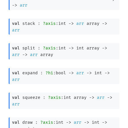
->
arr
val
 stack : 
?axis
:int 
->
arr
 array
->
arr
val
 split : 
?axis
:int 
->
int array
->
arr
->
arr
 array
val
 expand : 
?hi
:bool 
->
arr
->
int 
->
arr
val
 squeeze : 
?axis
:
int array
->
arr
->
arr
val
 draw : 
?axis
:int 
->
arr
->
int 
->