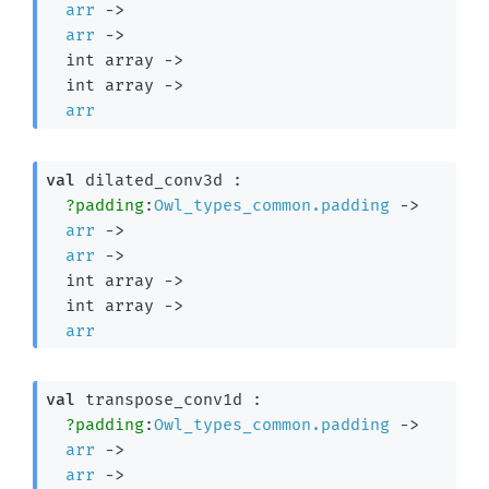
arr
->
arr
->
int array
->
int array
->
arr
val
 dilated_conv3d : 

?padding
:
Owl_types_common.padding
->
arr
->
arr
->
int array
->
int array
->
arr
val
 transpose_conv1d : 

?padding
:
Owl_types_common.padding
->
arr
->
arr
->