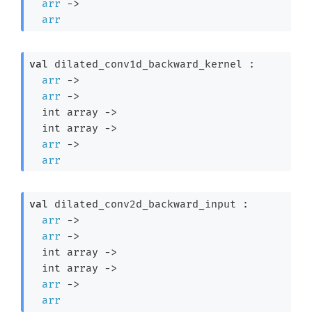
arr
->
arr
val
 dilated_conv1d_backward_kernel : 

arr
->
arr
->
int array
->
int array
->
arr
->
arr
val
 dilated_conv2d_backward_input : 

arr
->
arr
->
int array
->
int array
->
arr
->
arr