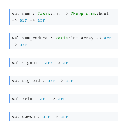
val
 sum : 
?axis
:int 
->
?keep_dims
:bool 
->
arr
->
arr
val
 sum_reduce : 
?axis
:
int array
->
arr
->
arr
val
 signum : 
arr
->
arr
val
 sigmoid : 
arr
->
arr
val
 relu : 
arr
->
arr
val
 dawsn : 
arr
->
arr