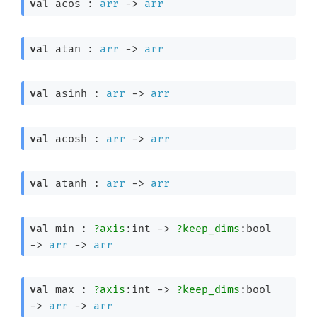
val
 acos : 
arr
->
arr
val
 atan : 
arr
->
arr
val
 asinh : 
arr
->
arr
val
 acosh : 
arr
->
arr
val
 atanh : 
arr
->
arr
val
 min : 
?axis
:int 
->
?keep_dims
:bool 
->
arr
->
arr
val
 max : 
?axis
:int 
->
?keep_dims
:bool 
->
arr
->
arr