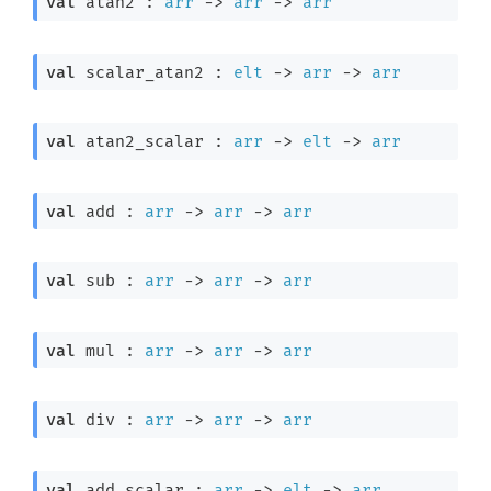
val
 atan2 : 
arr
->
arr
->
arr
val
 scalar_atan2 : 
elt
->
arr
->
arr
val
 atan2_scalar : 
arr
->
elt
->
arr
val
 add : 
arr
->
arr
->
arr
val
 sub : 
arr
->
arr
->
arr
val
 mul : 
arr
->
arr
->
arr
val
 div : 
arr
->
arr
->
arr
val
 add_scalar : 
arr
->
elt
->
arr