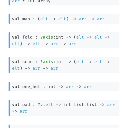
arr
 * 
int array
val
 map : 
(
elt
->
elt
)
->
arr
->
arr
val
 fold : 
?axis
:int 
->
(
elt
->
elt
->
elt
)
->
elt
->
arr
->
arr
val
 scan : 
?axis
:int 
->
(
elt
->
elt
->
elt
)
->
arr
->
arr
val
 one_hot : 
int 
->
arr
->
arr
val
 pad : 
?v
:
elt
->
int list
 list
->
arr
->
arr