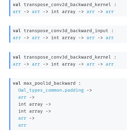
val
 transpose_conv2d_backward_kernel : 
arr
->
arr
->
int array
->
arr
->
arr
val
 transpose_conv3d_backward_input : 
arr
->
arr
->
int array
->
arr
->
arr
val
 transpose_conv3d_backward_kernel : 
arr
->
arr
->
int array
->
arr
->
arr
val
 max_pool1d_backward : 

Owl_types_common.padding
->
arr
->
int array
->
int array
->
arr
->
arr