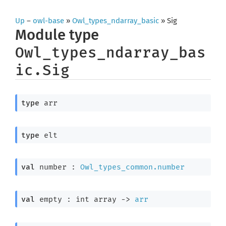
Up
–
owl-base
»
Owl_types_ndarray_basic
» Sig
Module type
Owl_types_ndarray_bas
ic.Sig
type
 arr
type
 elt
val
 number : 
Owl_types_common.number
val
 empty : 
int array
->
arr