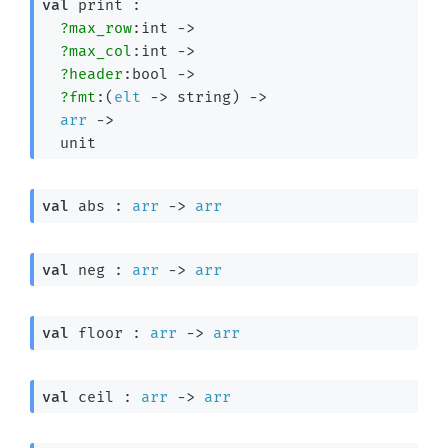
val
 print : 

?max_row
:int 
->
?max_col
:int 
->
?header
:bool 
->
?fmt
:
(
elt
->
 string)
->
arr
->
  unit
val
 abs : 
arr
->
arr
val
 neg : 
arr
->
arr
val
 floor : 
arr
->
arr
val
 ceil : 
arr
->
arr