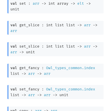
val
 set : 
arr
->
int array
->
elt
->
unit
val
 get_slice : 
int list
 list
->
arr
->
arr
val
 set_slice : 
int list
 list
->
arr
->
arr
->
 unit
val
 get_fancy : 
Owl_types_common.index
list
->
arr
->
arr
val
 set_fancy : 
Owl_types_common.index
list
->
arr
->
arr
->
 unit
val
 copy : 
arr
->
arr