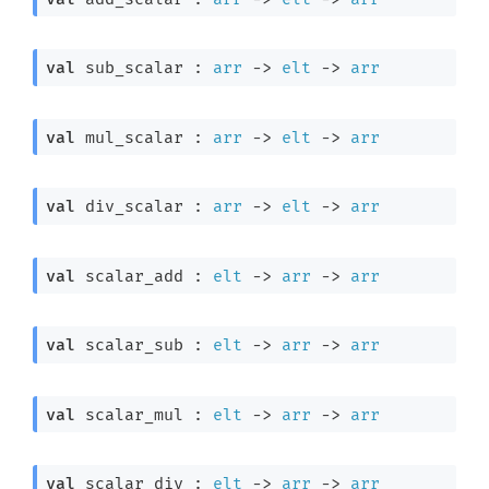
val
 sub_scalar : 
arr
->
elt
->
arr
val
 mul_scalar : 
arr
->
elt
->
arr
val
 div_scalar : 
arr
->
elt
->
arr
val
 scalar_add : 
elt
->
arr
->
arr
val
 scalar_sub : 
elt
->
arr
->
arr
val
 scalar_mul : 
elt
->
arr
->
arr
val
 scalar_div : 
elt
->
arr
->
arr