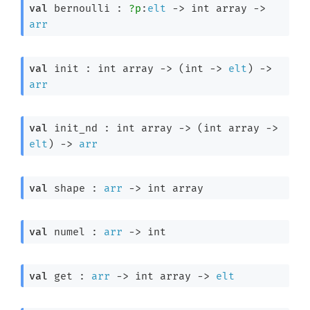
val
 bernoulli : 
?p
:
elt
->
int array
->
arr
val
 init : 
int array
->
(
int 
->
elt
)
->
arr
val
 init_nd : 
int array
->
(
int array
->
elt
)
->
arr
val
 shape : 
arr
->
int array
val
 numel : 
arr
->
 int
val
 get : 
arr
->
int array
->
elt