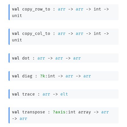
val
 copy_row_to : 
arr
->
arr
->
int 
->
unit
val
 copy_col_to : 
arr
->
arr
->
int 
->
unit
val
 dot : 
arr
->
arr
->
arr
val
 diag : 
?k
:int 
->
arr
->
arr
val
 trace : 
arr
->
elt
val
 transpose : 
?axis
:
int array
->
arr
->
arr