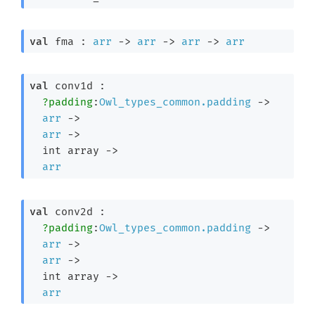
val
 fma : 
arr
->
arr
->
arr
->
arr
val
 conv1d : 

?padding
:
Owl_types_common.padding
->
arr
->
arr
->
int array
->
arr
val
 conv2d : 

?padding
:
Owl_types_common.padding
->
arr
->
arr
->
int array
->
arr