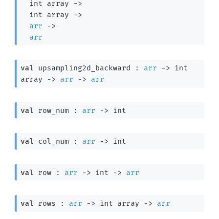
int array
->
int array
->
arr
->
arr
val
 upsampling2d_backward : 
arr
->
int 
array
->
arr
->
arr
val
 row_num : 
arr
->
 int
val
 col_num : 
arr
->
 int
val
 row : 
arr
->
int 
->
arr
val
 rows : 
arr
->
int array
->
arr