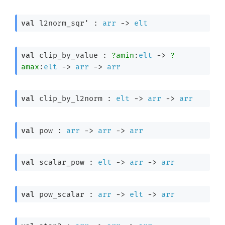
val
 l2norm_sqr' : 
arr
->
elt
val
 clip_by_value : 
?amin
:
elt
->
?
amax
:
elt
->
arr
->
arr
val
 clip_by_l2norm : 
elt
->
arr
->
arr
val
 pow : 
arr
->
arr
->
arr
val
 scalar_pow : 
elt
->
arr
->
arr
val
 pow_scalar : 
arr
->
elt
->
arr