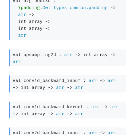
val
 avg_pool3d : 

?padding
:
Owl_types_common.padding
->
arr
->
int array
->
int array
->
arr
val
 upsampling2d : 
arr
->
int array
->
arr
val
 conv1d_backward_input : 
arr
->
arr
->
int array
->
arr
->
arr
val
 conv1d_backward_kernel : 
arr
->
arr
->
int array
->
arr
->
arr
val
 conv2d_backward_input : 
arr
->
arr