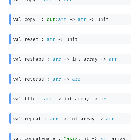
val
 copy_ : 
out
:
arr
->
arr
->
 unit
val
 reset : 
arr
->
 unit
val
 reshape : 
arr
->
int array
->
arr
val
 reverse : 
arr
->
arr
val
 tile : 
arr
->
int array
->
arr
val
 repeat : 
arr
->
int array
->
arr
val
 concatenate : 
?axis
:int 
->
arr
 array