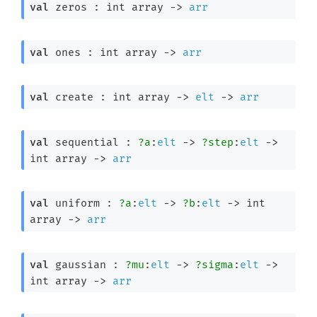
val
 zeros : 
int array
->
arr
val
 ones : 
int array
->
arr
val
 create : 
int array
->
elt
->
arr
val
 sequential : 
?a
:
elt
->
?step
:
elt
->
int array
->
arr
val
 uniform : 
?a
:
elt
->
?b
:
elt
->
int 
array
->
arr
val
 gaussian : 
?mu
:
elt
->
?sigma
:
elt
->
int array
->
arr