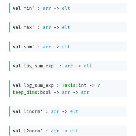
val
 min' : 
arr
->
elt
val
 max' : 
arr
->
elt
val
 sum' : 
arr
->
elt
val
 log_sum_exp' : 
arr
->
elt
val
 log_sum_exp : 
?axis
:int 
->
?
keep_dims
:bool 
->
arr
->
arr
val
 l1norm' : 
arr
->
elt
val
 l2norm' : 
arr
->
elt