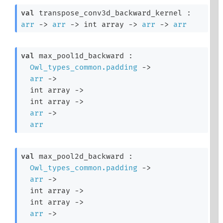
val
 transpose_conv3d_backward_kernel : 
arr
->
arr
->
int array
->
arr
->
arr
val
 max_pool1d_backward : 

Owl_types_common.padding
->
arr
->
int array
->
int array
->
arr
->
arr
val
 max_pool2d_backward : 

Owl_types_common.padding
->
arr
->
int array
->
int array
->
arr
->