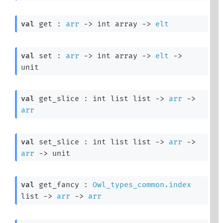
val
 get : 
arr
->
int array
->
elt
val
 set : 
arr
->
int array
->
elt
->
unit
val
 get_slice : 
int list
 list
->
arr
->
arr
val
 set_slice : 
int list
 list
->
arr
->
arr
->
 unit
val
 get_fancy : 
Owl_types_common.index
list
->
arr
->
arr