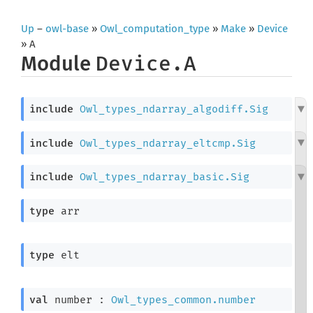
Up
–
owl-base
»
Owl_computation_type
»
Make
»
Device
» A
Module
Device.A
include
Owl_types_ndarray_algodiff.Sig
include
Owl_types_ndarray_eltcmp.Sig
include
Owl_types_ndarray_basic.Sig
type
 arr
type
 elt
val
 number : 
Owl_types_common.number