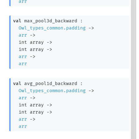
arr
val
 max_pool3d_backward : 

Owl_types_common.padding
->
arr
->
int array
->
int array
->
arr
->
arr
val
 avg_pool1d_backward : 

Owl_types_common.padding
->
arr
->
int array
->
int array
->
arr
->
arr