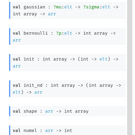
val
 gaussian : 
?mu
:
elt
->
?sigma
:
elt
->
int array
->
arr
val
 bernoulli : 
?p
:
elt
->
int array
->
arr
val
 init : 
int array
->
(
int 
->
elt
)
->
arr
val
 init_nd : 
int array
->
(
int array
->
elt
)
->
arr
val
 shape : 
arr
->
int array
val
 numel : 
arr
->
 int