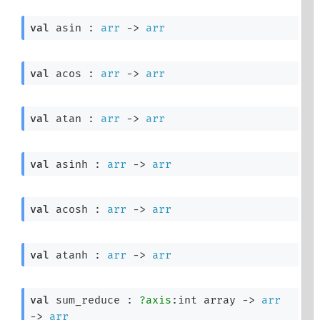
val
 asin : 
arr
->
arr
val
 acos : 
arr
->
arr
val
 atan : 
arr
->
arr
val
 asinh : 
arr
->
arr
val
 acosh : 
arr
->
arr
val
 atanh : 
arr
->
arr
val
 sum_reduce : 
?axis
:
int array
->
arr
->
arr