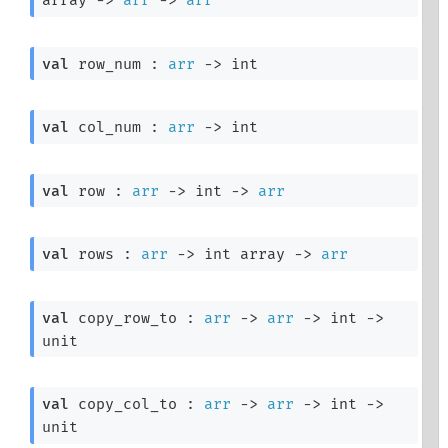
array
->
arr
->
arr
val
 row_num : 
arr
->
 int
val
 col_num : 
arr
->
 int
val
 row : 
arr
->
int 
->
arr
val
 rows : 
arr
->
int array
->
arr
val
 copy_row_to : 
arr
->
arr
->
int 
->
unit
val
 copy_col_to : 
arr
->
arr
->
int 
->
unit