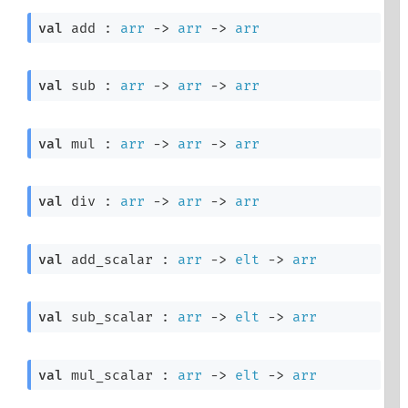
val
 add : 
arr
->
arr
->
arr
val
 sub : 
arr
->
arr
->
arr
val
 mul : 
arr
->
arr
->
arr
val
 div : 
arr
->
arr
->
arr
val
 add_scalar : 
arr
->
elt
->
arr
val
 sub_scalar : 
arr
->
elt
->
arr
val
 mul_scalar : 
arr
->
elt
->
arr