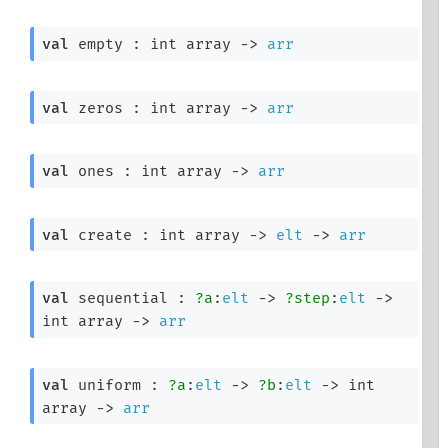
val
 empty : 
int array
->
arr
val
 zeros : 
int array
->
arr
val
 ones : 
int array
->
arr
val
 create : 
int array
->
elt
->
arr
val
 sequential : 
?a
:
elt
->
?step
:
elt
->
int array
->
arr
val
 uniform : 
?a
:
elt
->
?b
:
elt
->
int 
array
->
arr