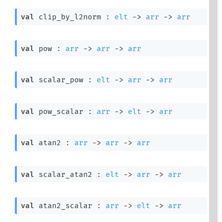
val
 clip_by_l2norm : 
elt
->
arr
->
arr
val
 pow : 
arr
->
arr
->
arr
val
 scalar_pow : 
elt
->
arr
->
arr
val
 pow_scalar : 
arr
->
elt
->
arr
val
 atan2 : 
arr
->
arr
->
arr
val
 scalar_atan2 : 
elt
->
arr
->
arr
val
 atan2_scalar : 
arr
->
elt
->
arr