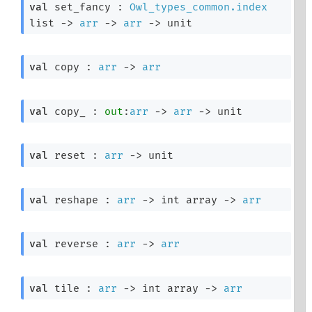
val
 set_fancy : 
Owl_types_common.index
list
->
arr
->
arr
->
 unit
val
 copy : 
arr
->
arr
val
 copy_ : 
out
:
arr
->
arr
->
 unit
val
 reset : 
arr
->
 unit
val
 reshape : 
arr
->
int array
->
arr
val
 reverse : 
arr
->
arr
val
 tile : 
arr
->
int array
->
arr