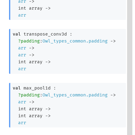
arr
->
int array
->
arr
val
 transpose_conv3d : 

?padding
:
Owl_types_common.padding
->
arr
->
arr
->
int array
->
arr
val
 max_pool1d : 

?padding
:
Owl_types_common.padding
->
arr
->
int array
->
int array
->
arr