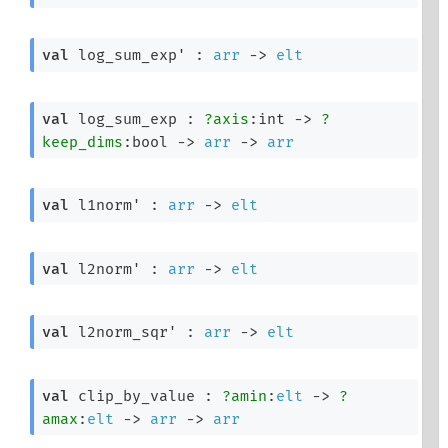
val
 log_sum_exp' : 
arr
->
elt
val
 log_sum_exp : 
?axis
:int 
->
?
keep_dims
:bool 
->
arr
->
arr
val
 l1norm' : 
arr
->
elt
val
 l2norm' : 
arr
->
elt
val
 l2norm_sqr' : 
arr
->
elt
val
 clip_by_value : 
?amin
:
elt
->
?
amax
:
elt
->
arr
->
arr