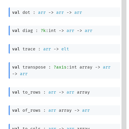
val
 dot : 
arr
->
arr
->
arr
val
 diag : 
?k
:int 
->
arr
->
arr
val
 trace : 
arr
->
elt
val
 transpose : 
?axis
:
int array
->
arr
->
arr
val
 to_rows : 
arr
->
arr
 array
val
 of_rows : 
arr
 array
->
arr
val
 to_cols : 
arr
->
arr
 array