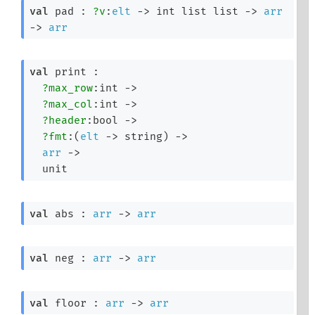
val
 pad : 
?v
:
elt
->
int list
 list
->
arr
->
arr
val
 print : 

?max_row
:int 
->
?max_col
:int 
->
?header
:bool 
->
?fmt
:
(
elt
->
 string)
->
arr
->
  unit
val
 abs : 
arr
->
arr
val
 neg : 
arr
->
arr
val
 floor : 
arr
->
arr