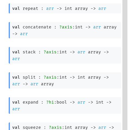
val
 repeat : 
arr
->
int array
->
arr
val
 concatenate : 
?axis
:int 
->
arr
 array
->
arr
val
 stack : 
?axis
:int 
->
arr
 array
->
arr
val
 split : 
?axis
:int 
->
int array
->
arr
->
arr
 array
val
 expand : 
?hi
:bool 
->
arr
->
int 
->
arr
val
 squeeze : 
?axis
:
int array
->
arr
->