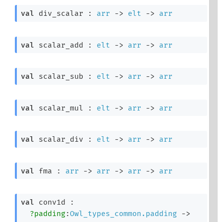
val
 div_scalar : 
arr
->
elt
->
arr
val
 scalar_add : 
elt
->
arr
->
arr
val
 scalar_sub : 
elt
->
arr
->
arr
val
 scalar_mul : 
elt
->
arr
->
arr
val
 scalar_div : 
elt
->
arr
->
arr
val
 fma : 
arr
->
arr
->
arr
->
arr
val
 conv1d : 

?padding
:
Owl_types_common.padding
->